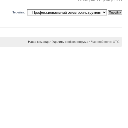
Перейти:
Наша команда
•
Удалить cookies форума
• Часовой пояс: UTC