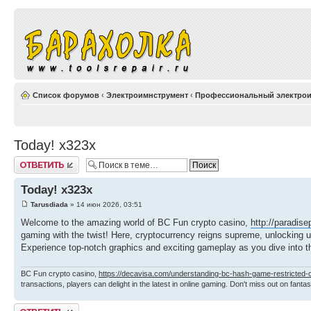
Список форумов
‹
Электроимнструмент
‹
Профессиональный электрои
Today! x323x
Ответить
Today! x323x
Tarusdiada
» 14 июн 2026, 03:51
Welcome to the amazing world of BC Fun crypto casino,
http://paradis
gaming with the twist! Here, cryptocurrency reigns supreme, unlocking u
Experience top-notch graphics and exciting gameplay as you dive into th
BC Fun crypto casino,
https://decavisa.com/understanding-bc-hash-game-restricted-c
transactions, players can delight in the latest in online gaming. Don't miss out on fant
Ответить