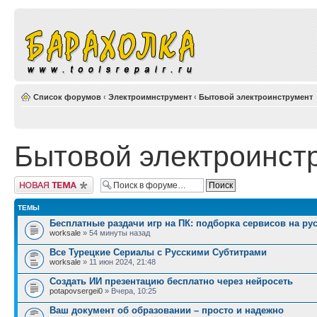
Список форумов
‹
Электроимнструмент
‹
Бытовой электроинструмент
Бытовой электроинст
Начать новую тему
ТЕМЫ
Бесплатные раздачи игр на ПК: подборка сервисов на ру
worksale
» 54 минуты назад
Все Турецкие Сериалы с Русскими Субтитрами
worksale
» 11 июн 2024, 21:48
Создать ИИ презентацию бесплатно через нейросеть
potapovsergei0
» Вчера, 10:25
Ваш документ об образовании – просто и надежно