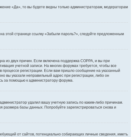
ожение «Да», то вы будете видны только администраторам, модераторам
те на этой странице ссылку «Забыли пароль?», следуйте предложенным
дна из двух причин. Если включена поддержка COPPA, и вы при
ктивация учетной записи. На многих форумах требуется, чтобы все
 в процессе регистрации. Если вам пришло сообщение на указанный
жно вы указали неправильный адрес при регистрации, либо он
есь за помощью к администратору форума.
 администратор удалил вашу учетную запись по каким-либо причинам.
ия размера базы данных. Попробуйте зарегистрироваться снова и
, требующий от сайтов, потенциально собирающих личные сведения, иметь