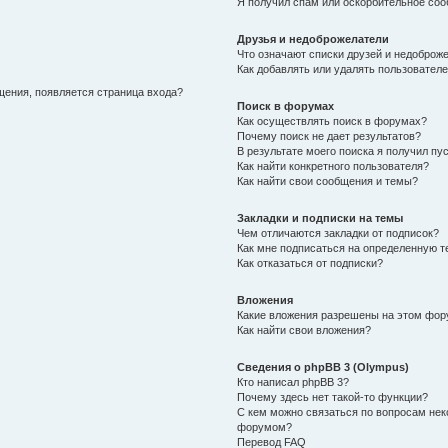
Я получил спам или оскорбительное соо
Друзья и недоброжелатели
Что означают списки друзей и недоброж
Как добавлять или удалять пользователе
щения, появляется страница входа?
Поиск в форумах
Как осуществлять поиск в форумах?
Почему поиск не дает результатов?
В результате моего поиска я получил пу
Как найти конкретного пользователя?
Как найти свои сообщения и темы?
Закладки и подписки на темы
Чем отличаются закладки от подписок?
Как мне подписаться на определенную 
Как отказаться от подписки?
Вложения
Какие вложения разрешены на этом фо
Как найти свои вложения?
Сведения о phpBB 3 (Olympus)
Кто написал phpBB 3?
Почему здесь нет такой-то функции?
С кем можно связаться по вопросам нек
форумом?
Перевод FAQ