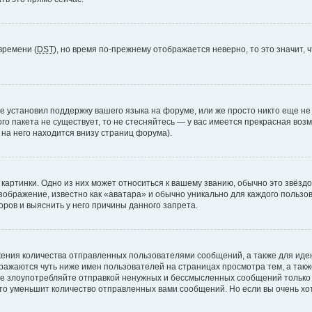
времени (
DST
), но время по-прежнему отображается неверно, то это значит,
е установил поддержку вашего языка на форуме, или же просто никто еще не
ого пакета не существует, то не стесняйтесь — у вас имеется прекрасная во
а него находится внизу страниц форума).
артинки. Одно из них может относиться к вашему званию, обычно это звёздоч
зображение, известно как «аватара» и обычно уникально для каждого пользов
ров и выяснить у него причины данного запрета.
ения количества отправленных пользователями сообщений, а также для ид
ажаются чуть ниже имен пользователей на страницах просмотра тем, а так
не злоупотребляйте отправкой ненужных и бессмысленных сообщений только 
то уменьшит количество отправленных вами сообщений. Но если вы очень хот