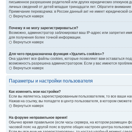
письменное разрешение родителей или других юридических опекунов дл
личных сведений от детей младше тринадцати лет. Обратите внимание 
Примечание переводчика: в России данный акт не имеет юридической с
Вернуться наверх
Почему я не могу зарегистрироваться?
Возможно, администратор заблокировал ваш IP-адрес или запретил имя
для получения более точной информации.
Вернуться наверх
Для чего предназначена функция «Удалить cookies»?
Она удаляет все файлы cookies, которые позволяют вам оставаться по
возможность разрешена администратором. Если у вас имеются проблемы
Вернуться наверх
Параметры и настройки пользователя
Как изменить мои настройки?
Если вы являетесь зарегистрированным пользователем, то все ваши на
Нажав на ссылку, вы попадете в центр пользователя, в котором сможете
Вернуться наверх
На форуме неправильное время!
Обычно время правильное (если часы сервера, на котором размещен фо
часовой пояс на другой пояс в группе общих настроек центра пользова
Если вы все еще не зарегистрированы, то настал удобный момент сдела