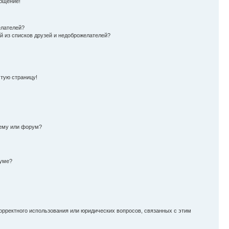
бщение!
елателей?
й из списков друзей и недоброжелателей?
стую страницу!
тему или форум?
руме?
орректного использования или юридических вопросов, связанных с этим