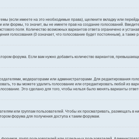
темы (если имеете на это необходимые права), щелкните вкладку или перей
ки или формы, то значит, вы не имеете прав на создание голосований. Введите
екстового поля. Количество возможных вариантов ответа ограничено и устан
дения голосования (0 означает, что голосование будет постоянным), а также
тором форума. Если вам нужно добавить количество вариантов, превышающее
их создателями, модераторами или администраторами. Для редактирования го
совать, то вы можете удалить голосование или отредактировать любой из вари
осование. Это сделано для того, чтобы нельзя было менять варианты ответ
елям или группам пользователей. Чтобы их просматривать, размещать в ни
тором форума для получения доступа к таким форумам.
 форумов, групп пользователей или отдельных пользователей. Администра