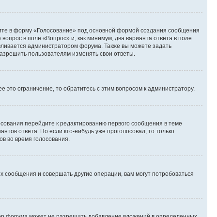
дите в форму «Голосование» под основной формой создания сообщения
 вопрос в поле «Вопрос» и, как минимум, два варианта ответа в поле
авливается администратором форума. Также вы можете задать
 разрешить пользователям изменять свои ответы.
 это ограничение, то обратитесь с этим вопросом к администратору.
лосования перейдите к редактированию первого сообщения в теме
антов ответа. Но если кто-нибудь уже проголосовал, то только
ов во время голосования.
х сообщения и совершать другие операции, вам могут потребоваться
тор форума может не разрешить добавление вложений в определенных