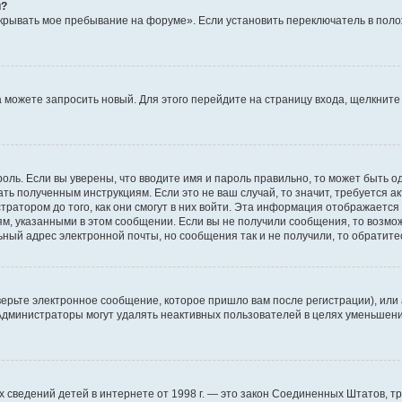
й?
крывать мое пребывание на форуме». Если установить переключатель в пол
да можете запросить новый. Для этого перейдите на страницу входа, щелкни
оль. Если вы уверены, что вводите имя и пароль правильно, то может быть о
ать полученным инструкциям. Если это не ваш случай, то значит, требуется а
ратором до того, как они смогут в них войти. Эта информация отображается
ям, указанными в этом сообщении. Если вы не получили сообщения, то возмо
ьный адрес электронной почты, но сообщения так и не получили, то обратит
ерьте электронное сообщение, которое пришло вам после регистрации), или
 Администраторы могут удалять неактивных пользователей в целях уменьшен
ичных сведений детей в интернете от 1998 г. — это закон Соединенных Штатов