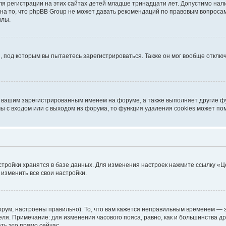
я регистрации на этих сайтах детей младше тринадцати лет. Допустимо нал
на то, что phpBB Group не может давать рекомендаций по правовым вопроса
илы.
, под которым вы пытаетесь зарегистрироваться. Также он мог вообще откл
д вашим зарегистрированным именем на форуме, а также выполняет другие фу
 с входом или с выходом из форума, то функция удаления cookies может по
стройки хранятся в базе данных. Для изменения настроек нажмите ссылку «Ц
 изменить все свои настройки.
рум, настроены правильно). То, что вам кажется неправильным временем — э
теля. Примечание: для изменения часового пояса, равно, как и большинства 
ть это прямо сейчас.