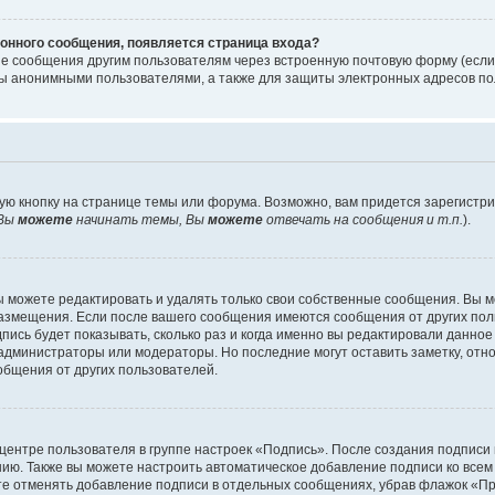
онного сообщения, появляется страница входа?
ые сообщения другим пользователям через встроенную почтовую форму (есл
 анонимными пользователями, а также для защиты электронных адресов пол
ую кнопку на странице темы или форума. Возможно, вам придется зарегистр
Вы
можете
начинать темы, Вы
можете
отвечать на сообщения и т.п.
).
 можете редактировать и удалять только свои собственные сообщения. Вы м
размещения. Если после вашего сообщения имеются сообщения от других пол
ись будет показывать, сколько раз и когда именно вы редактировали данное
администраторы или модераторы. Но последние могут оставить заметку, отн
ообщения от других пользователей.
 центре пользователя в группе настроек «Подпись». После создания подпис
ию. Также вы можете настроить автоматическое добавление подписи ко все
те отменять добавление подписи в отдельных сообщениях, убрав флажок «П